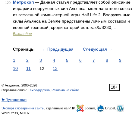
Метрокоп
— Данная статья представляет собой описание
120
иерархии вооруженных сил Альянса межпланетного союза
из вселенной компьютерной игры Half Life 2. Вооруженные
силы Альянса на Земле представлены личным составом и
военной техникой, среди которой есть как&#8230; …
Википедия
Страницы
←
Предыдущая
Следующая
→
1
2
3
4
5
6
7
8
9
10
11
12
13
© Академик, 2000-2026
18+
Обратная связь:
Техподдержка
,
Реклама на сайте
👣 Путешествия
Экспорт словарей на сайты
, сделанные на PHP,
Joomla,
Drupal,
WordPress, MODx.