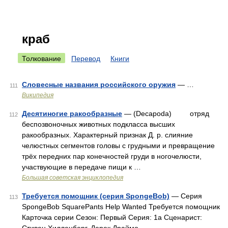
краб
Толкование
Перевод
Книги
Словесные названия российского оружия
— …
111
Википедия
Десятиногие ракообразные
— (Decapoda) отряд
112
беспозвоночных животных подкласса высших
ракообразных. Характерный признак Д. р. слияние
челюстных сегментов головы с грудными и превращение
трёх передних пар конечностей груди в ногочелюсти,
участвующие в передаче пищи к …
Большая советская энциклопедия
Требуется помощник (серия SpongeBob)
— Серия
113
SpongeBob SquarePants Help Wanted Требуется помощник
Карточка серии Сезон: Первый Серия: 1a Сценарист: