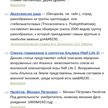
Стивен Хилленберг, Дерек Драймо …
Википедия
Десятиногие раки
— (Decapoda, см. табл.), отряд
114
ракообразных из группы щитогрудых, или
стебельчатоглазых (Thoracostraca s. Podophthalmata),
составляют весьма обширную (около 2000 видов) группу
ракообразных, к которой принадлежат самые крупные и
наиболее важные для&#8230; …
Энциклопедический словарь Ф.А. Брокгауза и И.А. Ефрона
Список гуманоидов и синтетов Альянса (Half-Life 2)
—
115
Данная статья представляет собой описание иерархии
вооруженных сил Альянса межпланетного союза из
вселенной компьютерной игры Half Life 2. Вооруженные
силы Альянса на Земле представлены личным составом и
военной техникой, среди которой есть как&#8230; …
Википедия
Налётов, Михаил Петрович
— Михаил Петрович Налётов
116
Род деятельности: изобретатель, инженер механик Дата
рождения: 1869&#160;год( …
Википедия