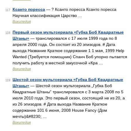
Ксанто поресса
— ? Ксанто поресса Ксанто поресса
117
Научная классификация Царство …
Википедия
Первый сезон мультсериала «Губка Боб Квадратные
118
Штаны»
— транслировался с 17 июля 1999 года по 8
апреля 2000 года. Он состоит из 20 эпизодов. # Дата
выхода Название Краткое содержание 1 1 мая, 1999 Help
Wanted (Требуется помощник) Спанч Боб упорно пытается
получить работу в местной закусочной «Кра …
Википедия
Шестой сезон мультсериала «Губка Боб Квадратные
119
Штаны»
— Шестой сезон мультсериала „Губка Боб
Квадратные Штаны“ транслировался с 3 марта 2008 по 5
июля 2010 года. Это первый сезон, состоящий не из 20, а
из 26 эпизодов. # Дата выхода Название Краткое
содержание 101 6 июня, 2008 House Fancy (Дом
мечты)&#8230; …
Википедия